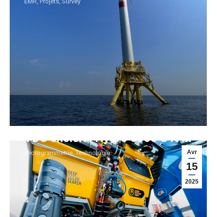
EMR
,
Projets
,
Survey
TDC choisit l’Hydro 6000 d’IVM
Avr
Photogrammetrie
,
Technologie
15
2025