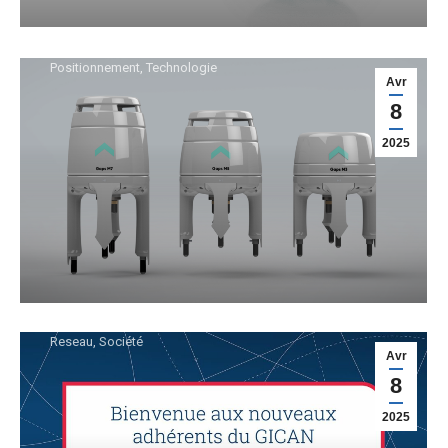
TDC choisit le Gaps M7
d’EXAIL
Positionnement
,
Technologie
Avr
8
2025
TDC membre du GICAN
Reseau
,
Société
Avr
8
2025