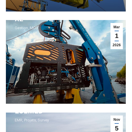
Contrat de MCO pour le Mariner
XL
Mar
Gestion
,
MCO
1
2026
TDC réalise un survey sur
EOLMED
Nov
EMR
,
Projets
,
Survey
5