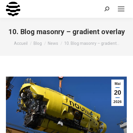
Recherche
:
10. Blog masonry – gradient overlay
Vous êtes ici :
Accueil
Blog
News
10. Blog masonry – gradient…
Design de DGPS 6000msw pour
IFREMER
Ingénierie
,
Positionnement
,
Technologie
Mai
20
2026