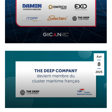
TDC membre du CMF
Reseau
,
Société
Avr
8
2025