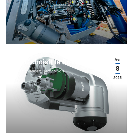
Avr
TDC choisit la Rovins 9 d’EXAIL
8
Positionnement
,
Technologie
2025