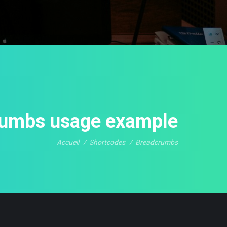
umbs usage example
Accueil
Shortcodes
Breadcrumbs
Vous êtes ici :