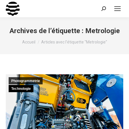
Recherche
:
Archives de l’étiquette :
Metrologie
Vous êtes ici :
Accueil
Articles avec l’étiquette "Metrologie"
Photogrammetrie
Technologie