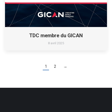
TDC membre du GICAN
8 avril 2025
1
2
→