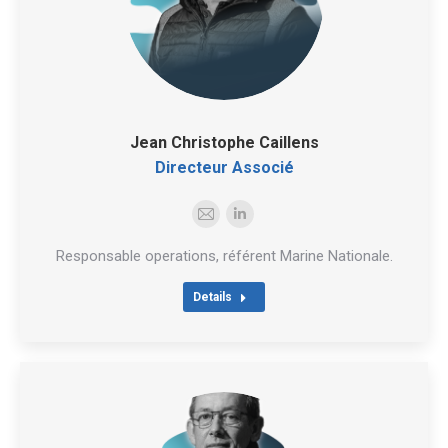
Jean Christophe Caillens
Directeur Associé
E-
LinkedIn
mail
Responsable operations, référent Marine Nationale.
Details