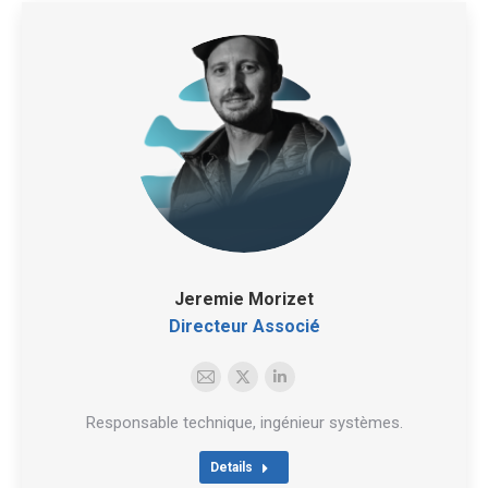
Jeremie Morizet
Directeur Associé
E-
X
LinkedIn
mail
Responsable technique, ingénieur systèmes.
Details