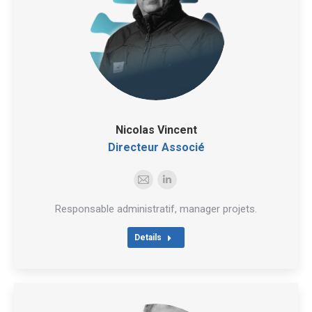
Nicolas Vincent
Directeur Associé
E-
LinkedIn
mail
Responsable administratif, manager projets.
Details