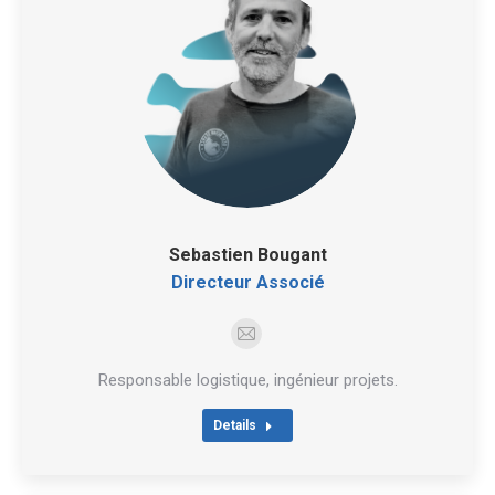
Sebastien Bougant
Directeur Associé
E-
mail
Responsable logistique, ingénieur projets.
Details