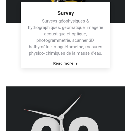
Survey
Surveys géophysiques &
hydrographiques, géomatique: imagerie
acoustique et optique,
photogrammétrie, scanner 3D,
bathymétrie, magnétométrie, mesures
physico-chimiques de la masse d’eau.
Read more