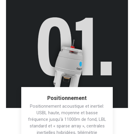
Positionnement
Positionnement acoustique et inertiel:
USBL haute, moyenne et basse
fréquence jusqu’à 11000m de fond, LBL
standard et « sparse array », centrales
inertielles hybridées, télémétrie