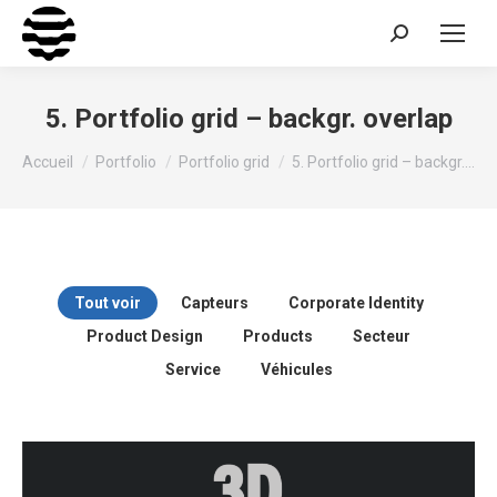
Recherche
:
5. Portfolio grid – backgr. overlap
Vous êtes ici :
Accueil
Portfolio
Portfolio grid
5. Portfolio grid – backgr.…
Tout voir
Capteurs
Corporate Identity
Product Design
Products
Secteur
Service
Véhicules