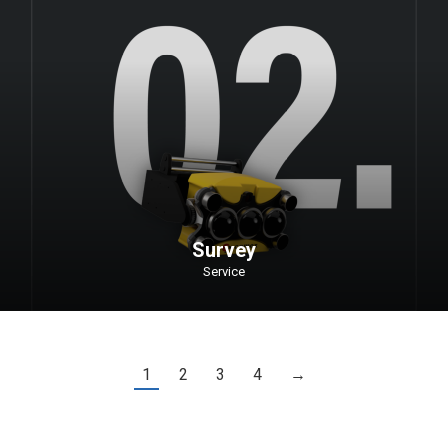
Survey
Service
1
2
3
4
→