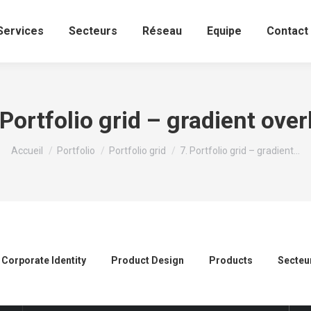
Services
Secteurs
Réseau
Equipe
Contact
 Portfolio grid – gradient over
Vous êtes ici :
Accueil
Portfolio
Portfolio grid
7. Portfolio grid – gradient…
Corporate Identity
Product Design
Products
Secteu