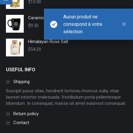
$
15.50
Aucun produit ne
Ceramic Mug
correspond à votre
$
9.50
sélection.
Himalayan Rose Salt
$
54.20
USEFUL INFO
Shipping
Suscipit purus vitae, hendrerit tortoreu rhoncus nulla, vitae
laoreet estortor malesuada. Vestibulum porta pellentesque
bibendum. In consequat, massa sit amet euismod consequat.
Return policy
Contact