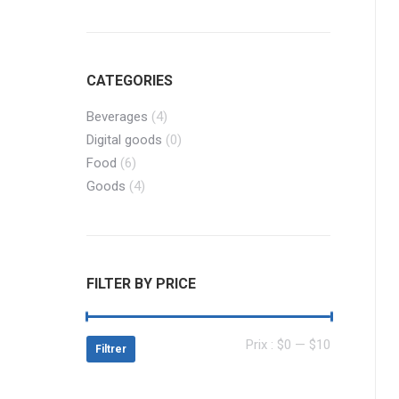
CATEGORIES
Beverages
(4)
Digital goods
(0)
Food
(6)
Goods
(4)
FILTER BY PRICE
Prix
Prix
Prix :
$0
—
$10
Filtrer
min
max