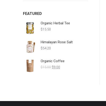
FEATURED
Organic Herbal Tee
$
15.50
Himalayan Rose Salt
$
54.20
Organic Coffee
Le
Le
$
15.00
$
9.00
prix
prix
initial
actuel
était :
est :
$15.00.
$9.00.