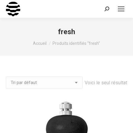
Recherche
:
fresh
Vous êtes ici :
Accueil
Produits identifiés “fresh”
Voici le seul résultat