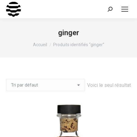
Recherche
:
ginger
Vous êtes ici :
Accueil
Produits identifiés “ginger”
Voici le seul résultat