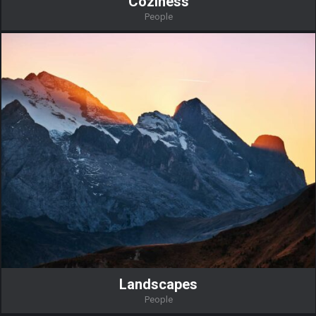
Coziness
People
Landscapes
People