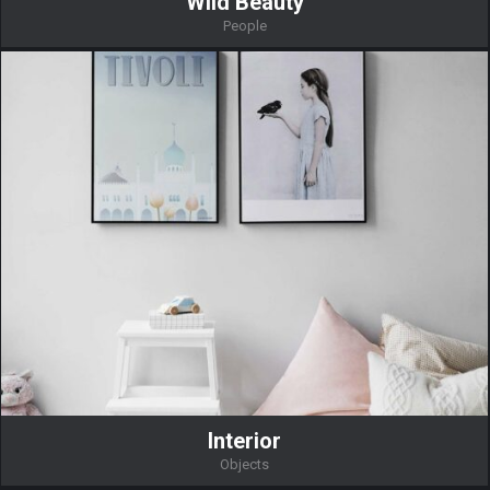
Wild Beauty
People
Interior
Objects